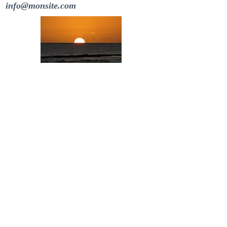
info@monsite.com
Do Not Sell My Personal Information
Información de COVID 19: sus anfitriones están
vacunados
PREGUNTAS ? CONTÁCTENOS
AQUÍ:
villa.kaz.marie@gmail.com